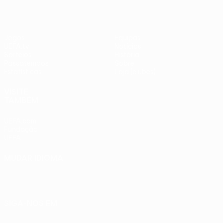
Jogos
Equipas
UEFA.tv
Notícias
Sorteios
História
Passatempos
Sobre
Estatísticas
Loja (clubes)
VISITE
TAMBÉM
UEFA.com
Fundação
UEFA
MUDAR IDIOMA
Português
English
Français
Deutsch
Русский
Español
Italiano
Português
SIGA-NOS EM