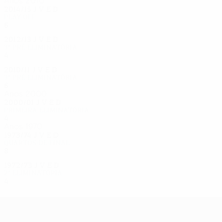
Anos 2010
2014/15
J
V
E
D
Play-off
6
1
4
1
2012/13
J
V
E
D
3ª pré-eliminatória
4
2
0
2
2010/11
J
V
E
D
3ª pré-eliminatória
6
2
2
2
Anos 2000
2000/01
J
V
E
D
Primeira eliminatória
4
1
0
3
Anos 1970
1973/74
J
V
E
D
Quartos-de-final
8
3
1
4
1972/73
J
V
E
D
2ª eliminatória
4
1
0
3
UEFA Europa League