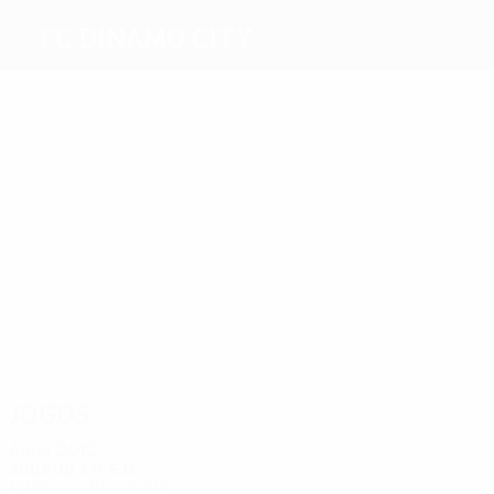
FC Dinamo City
Melhores
marcadores
2
1
1
1
1
1
Diop
Abazi
Kuli
Kastel
Xhihani
Dhëmbi
Mais
presenças
8
8
6
6
6
6
Pisha
I. Lika
Kuqi
E.
Alikaj
Bakalli
Xhafa
Jogos
Anos 2010
2009/10
J
V
E
D
1ª pré-eliminatória