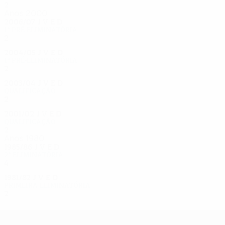
2
1
0
1
Anos 2000
2006/07
J
V
E
D
1ª pré-eliminatória
2
0
0
2
2004/05
J
V
E
D
1ª pré-eliminatória
2
0
0
2
2003/04
J
V
E
D
Qualificação
2
0
0
2
2001/02
J
V
E
D
Qualificação
2
0
0
2
Anos 1980
1985/86
J
V
E
D
2ª eliminatória
4
1
2
1
1981/82
J
V
E
D
Primeira eliminatória
2
1
0
1
UEFA Europa League