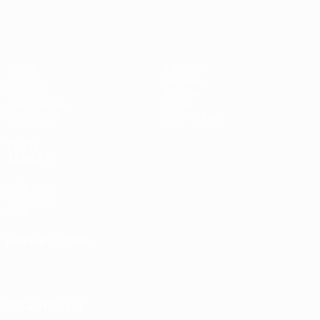
Jogos
Equipas
UEFA.tv
Notícias
Sorteios
História
Passatempos
Sobre
Estatísticas
Loja (clubes)
VISITE
TAMBÉM
UEFA.com
Fundação
UEFA
MUDAR IDIOMA
Português
English
Français
Deutsch
Русский
Español
Italiano
Português
SIGA-NOS EM