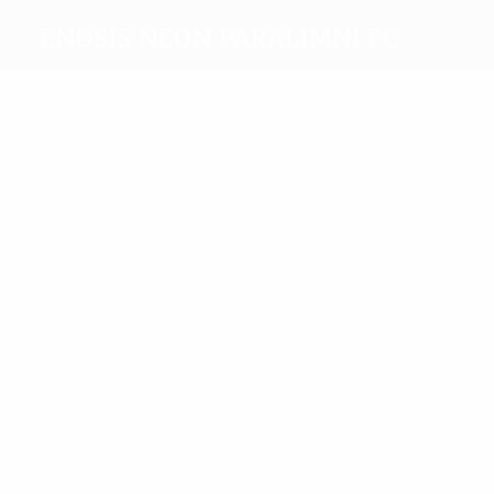
Enosis Neon Paralimni FC
Melhores
marcadores
2
1
Mertakas
Chatzigiannis
Mais
presenças