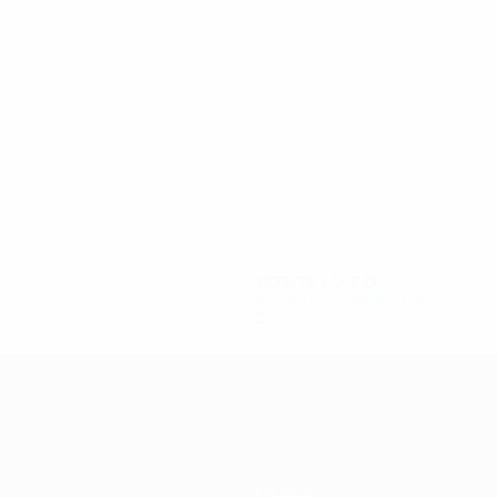
4
4
Goumenos
Papaloukas
1975/76
J
V
E
D
Primeira eliminatória
2
0
0
2
Equipas