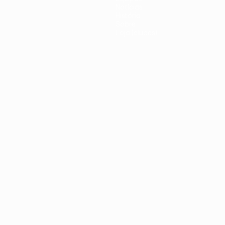
Notícias
História
Sobre
Loja (clubes)
iano
Português