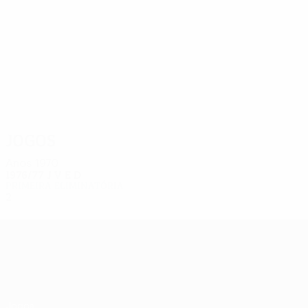
4
4
Vlittis
Tsoukas
Jogos
Anos 1970
1976/77
J
V
E
D
Primeira eliminatória
2
0
0
2
UEFA Europa League
Jogos