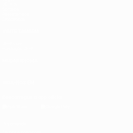
UEFA.tv
Sorteios
Passatempos
Estatísticas
VISITE TAMBÉM
UEFA.com
Fundação UEFA
MUDAR IDIOMA
Português
English
Français
Deutsch
Русский
Español
Ital
SIGA-NOS EM
Descarregue a app oficial
Privacidade
Termos e condições