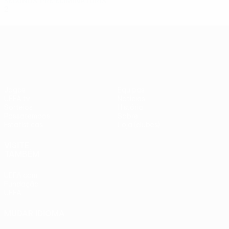
Segunda pré-eliminatória
2
1
0
1
UEFA Europa League
Jogos
Equipas
UEFA.tv
Notícias
Sorteios
História
Passatempos
Sobre
Estatísticas
Loja (clubes)
VISITE
TAMBÉM
UEFA.com
Fundação
UEFA
MUDAR IDIOMA
Português
English
Français
Deutsch
Русский
Español