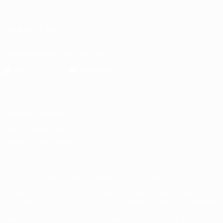
Italiano
Português
SIGA-NOS EM
Descarregue a app oficial
Privacidade
Termos e condições
Política de cookies
Definições de cookies
© 1998-2026 UEFA. Todos os direitos reservados
A palavra UEFA, o logótipo da UEFA e todas as marcas relativas
às competições da UEFA estão protegidas por marcas registadas
e/ou direitos de autor da UEFA. As referidas marcas registadas
não podem ser utilizadas para qualquer fim comercial. A