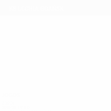
KS Lechia Gdańsk
Melhores
marcadores
2
1
Kuciak
Peszko
Maulana
Udovičić
Flávio
Lipski
Vikri
Paixão
Mais
presenças
2
2
2
2
2
Peszko
Kuciak
Fila
Lipski
2
Udovičić
Makowski
Jogos
2020s
2019/20
J
V
E
D