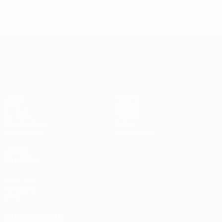
1983/84
J
V
E
D
Terceira eliminatória
6
2
1
3
UEFA Europa League
Jogos
Equipas
UEFA.tv
Notícias
Sorteios
História
Passatempos
Sobre
Estatísticas
Loja (clubes)
VISITE
TAMBÉM
UEFA.com
Fundação
UEFA
MUDAR IDIOMA