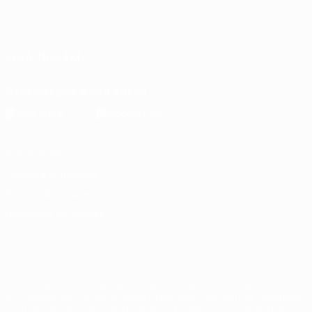
Português
English
Français
Deutsch
Русский
Español
Italiano
Português
SIGA-NOS EM
Descarregue a app oficial
Privacidade
Termos e condições
Política de cookies
Definições de cookies
© 1998-2026 UEFA. Todos os direitos reservados
A palavra UEFA, o logótipo da UEFA e todas as marcas relativas
às competições da UEFA estão protegidas por marcas registadas
e/ou direitos de autor da UEFA. As referidas marcas registadas