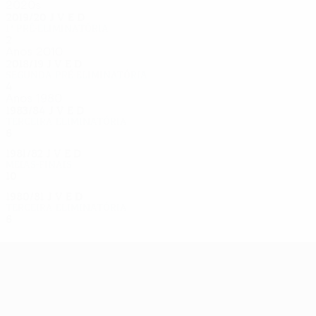
2020s
2019/20
J
V
E
D
1ª pré-eliminatória
2
0
1
1
Anos 2010
2018/19
J
V
E
D
Segunda pré-eliminatória
4
2
1
1
Anos 1980
1983/84
J
V
E
D
Terceira eliminatória
6
3
0
3
1981/82
J
V
E
D
Meias-finais
10
3
3
4
1980/81
J
V
E
D
Terceira eliminatória
6
4
1
1
UEFA Europa League