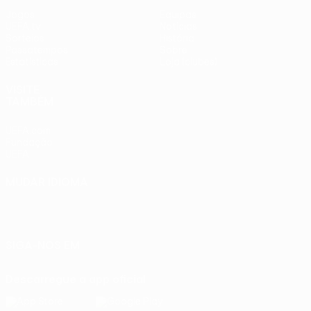
Jogos
Equipas
UEFA.tv
Notícias
Sorteios
História
Passatempos
Sobre
Estatísticas
Loja (clubes)
VISITE
TAMBÉM
UEFA.com
Fundação
UEFA
MUDAR IDIOMA
Português
English
Français
Deutsch
Русский
Español
Italiano
Português
SIGA-NOS EM
Descarregue a app oficial