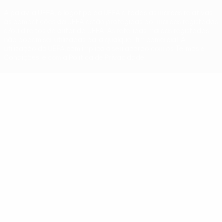
A palavra UEFA, o logótipo da UEFA e todas as marcas relativas
às competições da UEFA estão protegidas por marcas registadas
e/ou direitos de autor da UEFA. As referidas marcas registadas
não podem ser utilizadas para qualquer fim comercial. A
utilização do UEFA.com implica o seu acordo com os Termos e
Condições, e com a Política de Privacidade.