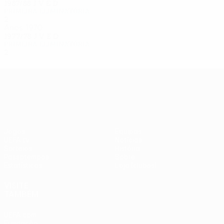
1987/88
J
V
E
D
Primeira eliminatória
2
1
0
1
Anos 1970
1977/78
J
V
E
D
Primeira eliminatória
2
0
0
2
UEFA Europa League
Jogos
Equipas
UEFA.tv
Notícias
Sorteios
História
Passatempos
Sobre
Estatísticas
Loja (clubes)
VISITE
TAMBÉM
UEFA.com
Fundação