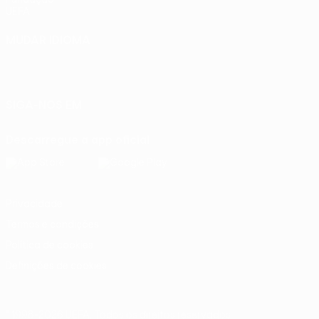
UEFA
MUDAR IDIOMA
Português
English
Français
Deutsch
Русский
Español
Italiano
Português
SIGA-NOS EM
Descarregue a app oficial
Privacidade
Termos e condições
Política de cookies
Definições de cookies
© 1998-2026 UEFA. Todos os direitos reservados