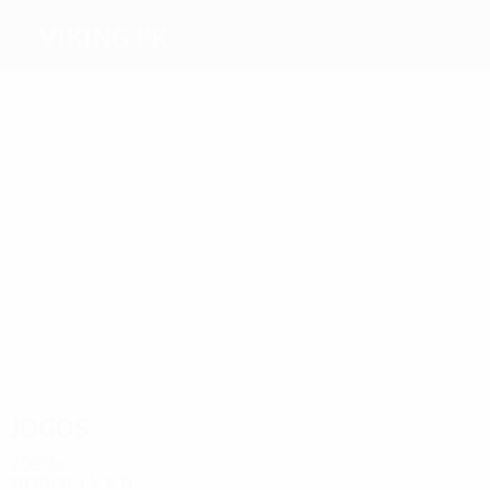
Viking FK
Melhores
marcadores
5
5
5
3
3
Sanne
Berre
Nhleko
6
Berland
Nevland
Dadason
Mais
presenças
22
16
28
19
23
Dahl
Sanne
Pereira
Berland
Nygaard
18
Hangeland
Jogos
2020s
2020/21
J
V
E
D