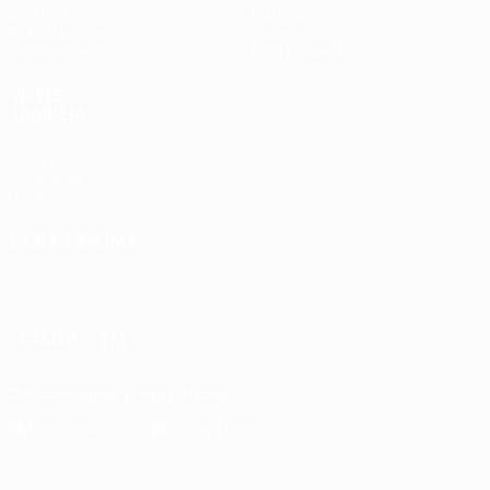
Sorteios
História
Passatempos
Sobre
Estatísticas
Loja (clubes)
VISITE
TAMBÉM
UEFA.com
Fundação
UEFA
MUDAR IDIOMA
Português
English
Français
Deutsch
Русский
Español
Italiano
Português
SIGA-NOS EM
Descarregue a app oficial