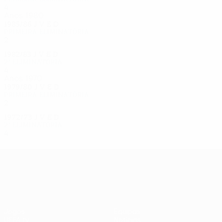
4
2
1
1
Anos 1980
1985/86
J
V
E
D
Primeira eliminatória
2
0
1
1
1982/83
J
V
E
D
2ª eliminatória
4
1
1
2
Anos 1970
1979/80
J
V
E
D
Primeira eliminatória
2
0
1
1
1972/73
J
V
E
D
2ª eliminatória
4
2
1
1
UEFA Europa League
Jogos
Equipas
UEFA.tv
Notícias