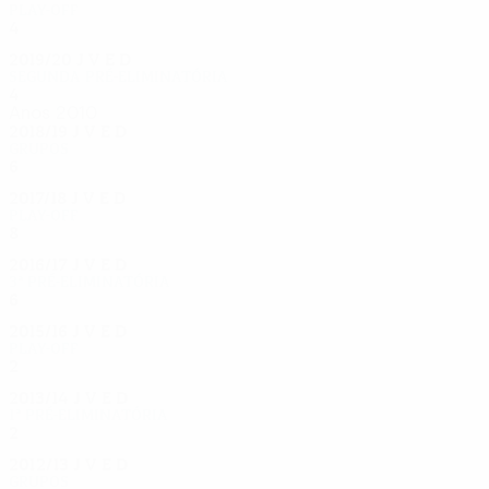
Play-off
4
1
2
1
2019/20
J
V
E
D
Segunda pré-eliminatória
4
2
1
1
Anos 2010
2018/19
J
V
E
D
Grupos
6
2
1
3
2017/18
J
V
E
D
Play-off
8
3
3
2
2016/17
J
V
E
D
3ª pré-eliminatória
6
2
2
2
2015/16
J
V
E
D
Play-off
2
0
0
2
2013/14
J
V
E
D
1ª pré-eliminatória
2
1
0
1
2012/13
J
V
E
D
Grupos