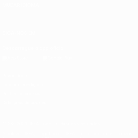
MUDAR IDIOMA
Português
English
Français
Deutsch
Русский
Español
Italiano
Português
SIGA-NOS EM
Descarregue a app oficial
Privacidade
Termos e condições
Política de cookies
Definições de cookies
© 1998-2026 UEFA. Todos os direitos reservados
A palavra UEFA, o logótipo da UEFA e todas as marcas relativas