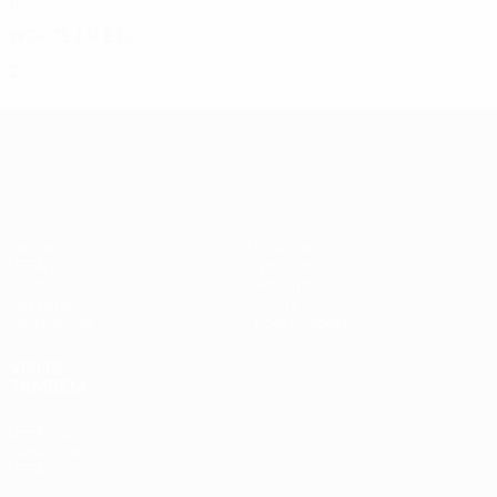
6
3
1
2
1974/75
J
V
E
D
Primeira eliminatória
2
0
1
1
UEFA Europa League
Jogos
Equipas
UEFA.tv
Notícias
Sorteios
História
Passatempos
Sobre
Estatísticas
Loja (clubes)
VISITE
TAMBÉM
UEFA.com
Fundação
UEFA