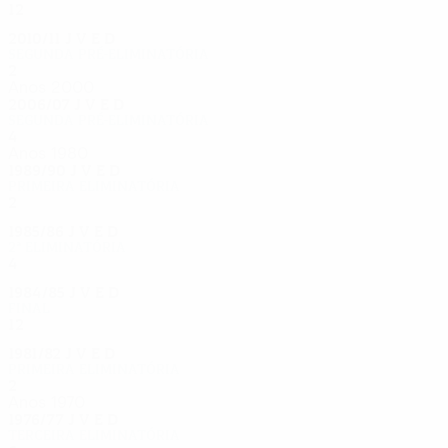
12
4
4
4
2010/11
J
V
E
D
Segunda pré-eliminatória
2
0
1
1
Anos 2000
2006/07
J
V
E
D
Segunda pré-eliminatória
4
1
1
2
Anos 1980
1989/90
J
V
E
D
Primeira eliminatória
2
0
0
2
1985/86
J
V
E
D
2ª eliminatória
4
1
1
2
1984/85
J
V
E
D
Final
12
6
2
4
1981/82
J
V
E
D
Primeira eliminatória
2
0
1
1
Anos 1970
1976/77
J
V
E
D
Terceira eliminatória