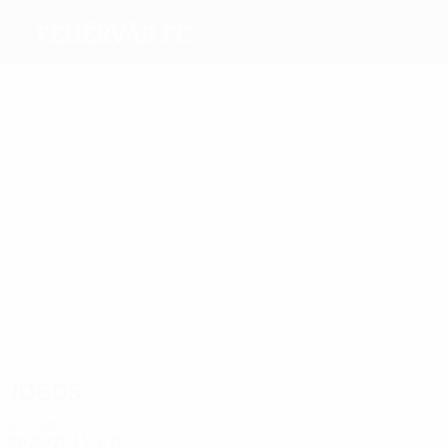
Fehérvár FC
Melhores
marcadores
9
6
4
3
3
Szabo
Nikolić
Négo
Majer
5
Filipe
Šćepović
Oliveira
Mais
presenças
36
27
24
23
31
26
Stopira
Négo
Pátkai
I.
Paulo
Kovácsik
Kovács
Vinícius
Jogos
2020s
2020/21
J
V
E
D