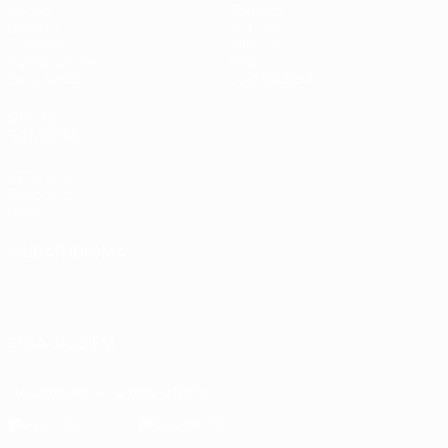
Jogos
Equipas
UEFA.tv
Notícias
Sorteios
História
Passatempos
Sobre
Estatísticas
Loja (clubes)
VISITE
TAMBÉM
UEFA.com
Fundação
UEFA
MUDAR IDIOMA
Português
English
Français
Deutsch
Русский
Español
Italiano
Português
SIGA-NOS EM
Descarregue a app oficial