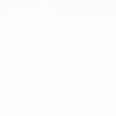
KS Flamurtari
Melhores
marcadores
3
3
2
2
1
1
Ruci
Shehaj
Kushta
Sakaj
Lena
G. Lika
Mais
presenças
11
10
10
10
10
8
Veliu
Lena
Arbëri
Kuqi
Shehaj
Ferko
Jogos
Anos 2010
2014/15
J
V
E
D
Segunda pré-eliminatória
4
1
0
3