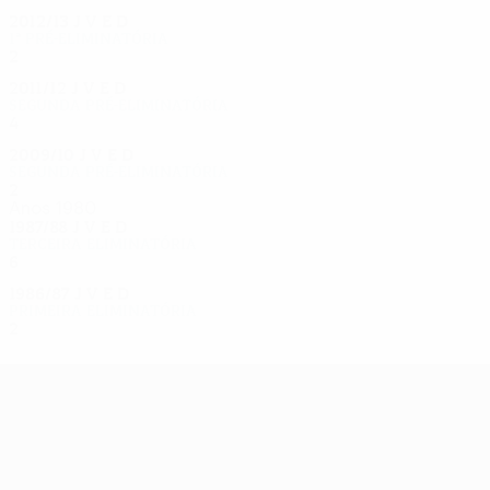
2012/13
J
V
E
D
1ª pré-eliminatória
2
0
0
2
2011/12
J
V
E
D
Segunda pré-eliminatória
4
1
0
3
2009/10
J
V
E
D
Segunda pré-eliminatória
2
1
0
1
Anos 1980
1987/88
J
V
E
D
Terceira eliminatória
6
3
0
3
1986/87
J
V
E
D
Primeira eliminatória
2
0
2
0
UEFA Europa League