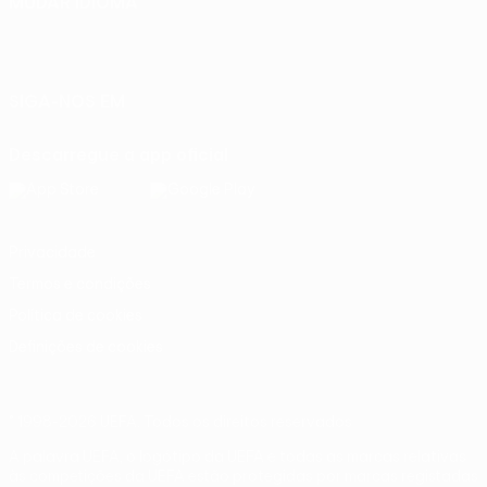
MUDAR IDIOMA
Português
English
Français
Deutsch
Русский
Español
Italiano
Português
SIGA-NOS EM
Descarregue a app oficial
Privacidade
Termos e condições
Política de cookies
Definições de cookies
© 1998-2026 UEFA. Todos os direitos reservados
A palavra UEFA, o logótipo da UEFA e todas as marcas relativas
às competições da UEFA estão protegidas por marcas registadas