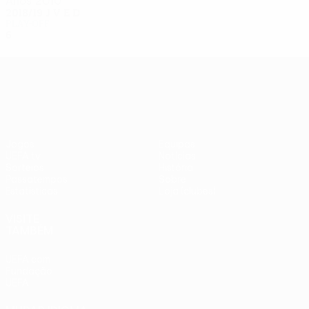
Anos 2010
2018/19
J
V
E
D
Play-off
6
1
4
1
UEFA Europa League
Jogos
Equipas
UEFA.tv
Notícias
Sorteios
História
Passatempos
Sobre
Estatísticas
Loja (clubes)
VISITE
TAMBÉM
UEFA.com
Fundação
UEFA