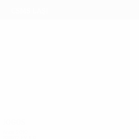
CSMS laşi
Melhores
marcadores
Bădic
Sarić
1
1
1
Ciucur
Andrei
Piccioni
Frasinescu
Cristea
Mais
presenças
2
2
Bőle
2
2
Ciucur
Andrei
2
Piccioni
2
Cristea
Gheorghe
Frasinescu
Jogos
Anos 2010
2016/17
J
V
E
D