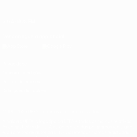
Português
English
Français
Deutsch
Русский
Español
Italiano
Português
SIGA-NOS EM
Descarregue a app oficial
Privacidade
Termos e condições
Política de cookies
Definições de cookies
© 1998-2026 UEFA. Todos os direitos reservados
A palavra UEFA, o logótipo da UEFA e todas as marcas relativas
às competições da UEFA estão protegidas por marcas registadas
e/ou direitos de autor da UEFA. As referidas marcas registadas