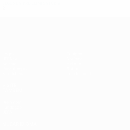
Segunda pré-eliminatória
2
0
1
1
UEFA Europa League
Jogos
Equipas
UEFA.tv
Notícias
Sorteios
História
Passatempos
Sobre
Estatísticas
Loja (clubes)
VISITE
TAMBÉM
UEFA.com
Fundação
UEFA
MUDAR IDIOMA