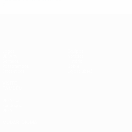
2
1
0
1
UEFA Europa League
Jogos
Equipas
UEFA.tv
Notícias
Sorteios
História
Passatempos
Sobre
Estatísticas
Loja (clubes)
VISITE
TAMBÉM
UEFA.com
Fundação
UEFA
MUDAR IDIOMA
Português
English
Français
Deutsch
Русский
Español