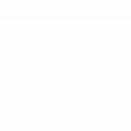
Hødd
Melhores
marcadores
Lie
Rekdal
1
M.
Törnqvist
Standal
Hjelmeset
Grimstad
Mais
presenças
2
2
2
2
2
2
Lie
Rekdal
Moltu
Brandal
Aursnes
Törnqvist
Jogos
Anos 2010
2013/14
J
V
E
D
Segunda pré-eliminatória