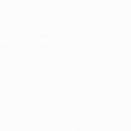
Italiano
Português
SIGA-NOS EM
Descarregue a app oficial
Privacidade
Termos e condições
Política de cookies
Definições de cookies
© 1998-2026 UEFA. Todos os direitos reservados
A palavra UEFA, o logótipo da UEFA e todas as marcas relativas
às competições da UEFA estão protegidas por marcas registadas
e/ou direitos de autor da UEFA. As referidas marcas registadas
não podem ser utilizadas para qualquer fim comercial. A