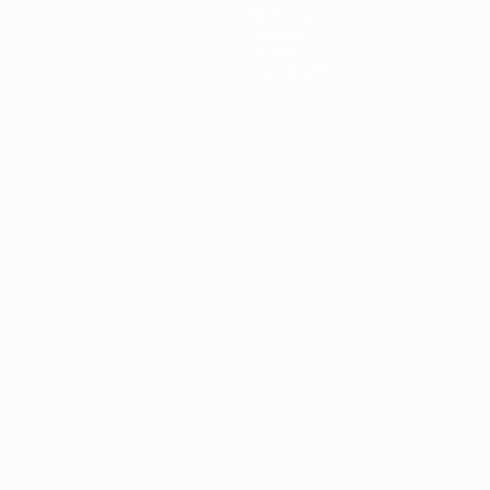
Notícias
História
Sobre
Loja (clubes)
iano
Português