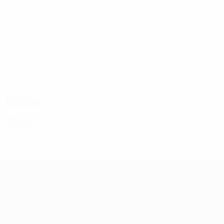
4
4
Jubal
González
Jogos
Anos 2010
2016/17
J
V
E
D
Play-off
4
0
2
2
UEFA Europa League
Jogos