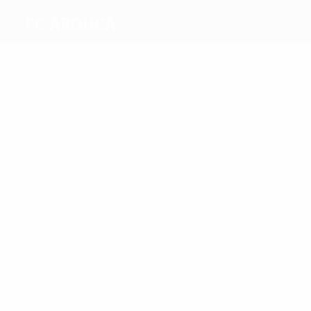
FC Arouca
Melhores
marcadores
1
1
González
Gegé
Mais
presenças