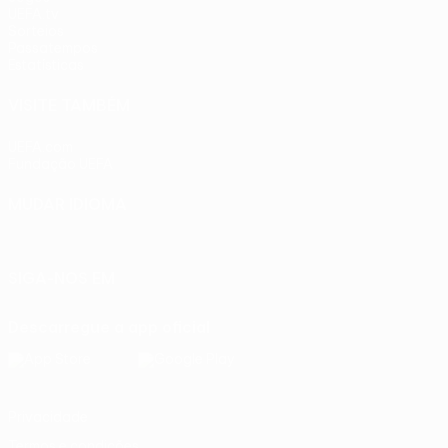
UEFA.tv
Sorteios
Passatempos
Estatísticas
VISITE TAMBÉM
UEFA.com
Fundação UEFA
MUDAR IDIOMA
Português
English
Français
Deutsch
Русский
Español
Ital
SIGA-NOS EM
Descarregue a app oficial
Privacidade
Termos e condições