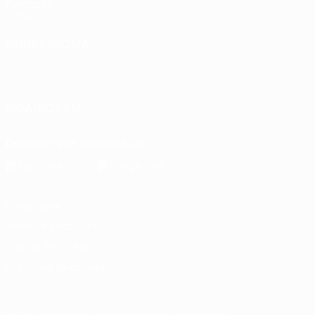
Fundação
UEFA
MUDAR IDIOMA
Português
English
Français
Deutsch
Русский
Español
Italiano
Português
SIGA-NOS EM
Descarregue a app oficial
Privacidade
Termos e condições
Política de cookies
Definições de cookies