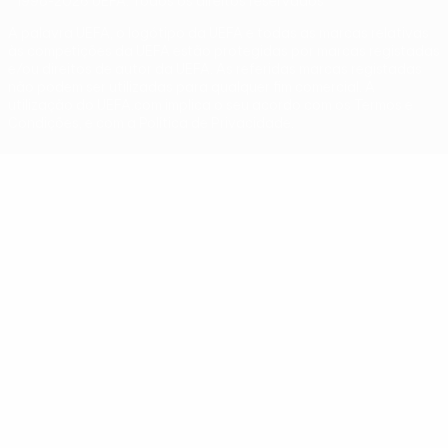
© 1998-2026 UEFA. Todos os direitos reservados
A palavra UEFA, o logótipo da UEFA e todas as marcas relativas
às competições da UEFA estão protegidas por marcas registadas
e/ou direitos de autor da UEFA. As referidas marcas registadas
não podem ser utilizadas para qualquer fim comercial. A
utilização do UEFA.com implica o seu acordo com os Termos e
Condições, e com a Política de Privacidade.