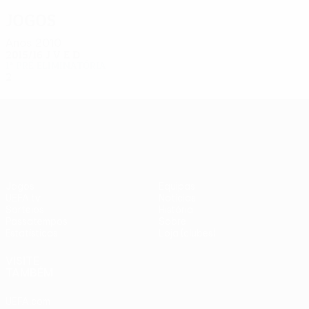
Jogos
Anos 2010
2015/16
J
V
E
D
1ª pré-eliminatória
2
0
1
1
UEFA Europa League
Jogos
Equipas
UEFA.tv
Notícias
Sorteios
História
Passatempos
Sobre
Estatísticas
Loja (clubes)
VISITE
TAMBÉM
UEFA.com