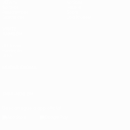
UEFA.tv
Notícias
Sorteios
História
Passatempos
Sobre
Estatísticas
Loja (clubes)
VISITE
TAMBÉM
UEFA.com
Fundação
UEFA
MUDAR IDIOMA
Português
English
Français
Deutsch
Русский
Español
Italiano
Português
SIGA-NOS EM
Descarregue a app oficial