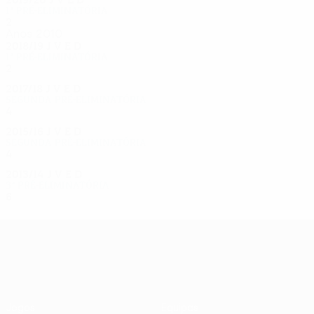
1ª pré-eliminatória
2
0
1
1
Anos 2010
2018/19
J
V
E
D
1ª pré-eliminatória
2
0
1
1
2017/18
J
V
E
D
Segunda pré-eliminatória
4
3
0
1
2015/16
J
V
E
D
Segunda pré-eliminatória
4
1
2
1
2013/14
J
V
E
D
3ª pré-eliminatória
6
2
1
3
UEFA Europa League
Jogos
Equipas