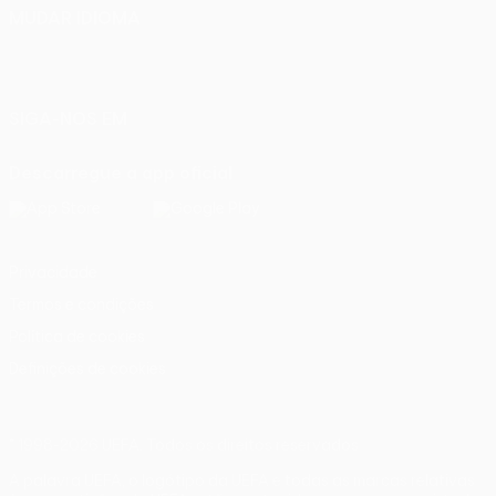
MUDAR IDIOMA
Português
English
Français
Deutsch
Русский
Español
Italiano
Português
SIGA-NOS EM
Descarregue a app oficial
Privacidade
Termos e condições
Política de cookies
Definições de cookies
© 1998-2026 UEFA. Todos os direitos reservados
A palavra UEFA, o logótipo da UEFA e todas as marcas relativas