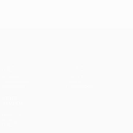
UEFA Europa League
Jogos
Equipas
UEFA.tv
Notícias
Sorteios
História
Passatempos
Sobre
Estatísticas
Loja (clubes)
VISITE
TAMBÉM
UEFA.com
Fundação
UEFA