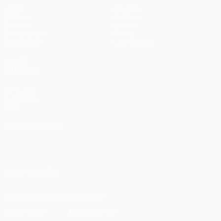
Jogos
Equipas
UEFA.tv
Notícias
Sorteios
História
Passatempos
Sobre
Estatísticas
Loja (clubes)
VISITE
TAMBÉM
UEFA.com
Fundação
UEFA
MUDAR IDIOMA
Português
English
Français
Deutsch
Русский
Español
Italiano
Português
SIGA-NOS EM
Descarregue a app oficial