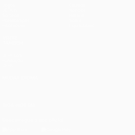
Jogos
Equipas
UEFA.tv
Notícias
Sorteios
História
Passatempos
Sobre
Estatísticas
Loja (clubes)
VISITE
TAMBÉM
UEFA.com
Fundação
UEFA
MUDAR IDIOMA
Português
English
Français
Deutsch
Русский
Español
Italiano
Português
SIGA-NOS EM
Descarregue a app oficial