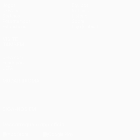
Jogos
Equipas
UEFA.tv
Notícias
Sorteios
História
Passatempos
Sobre
Estatísticas
Loja (clubes)
VISITE
TAMBÉM
UEFA.com
Fundação
UEFA
MUDAR IDIOMA
Português
English
Français
Deutsch
Русский
Español
Italiano
Português
SIGA-NOS EM
Descarregue a app oficial