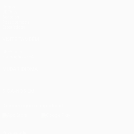
Jogos
UEFA.tv
Sorteios
Passatempos
Estatísticas
VISITE TAMBÉM
UEFA.com
Fundação UEFA
MUDAR IDIOMA
Português
English
Français
Deutsch
Русский
Español
Ital
SIGA-NOS EM
Descarregue a app oficial
Privacidade