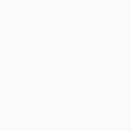
Equipas
Notícias
História
Sobre
Loja (clubes)
iano
Português