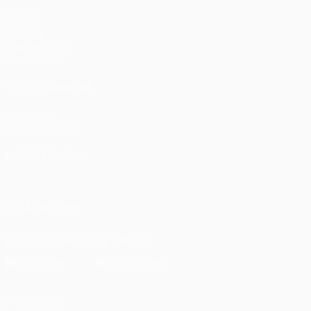
Jogos
UEFA.tv
Sorteios
Passatempos
Estatísticas
VISITE TAMBÉM
UEFA.com
Fundação UEFA
MUDAR IDIOMA
Português
English
Français
Deutsch
Русский
Español
Ital
SIGA-NOS EM
Descarregue a app oficial
Privacidade