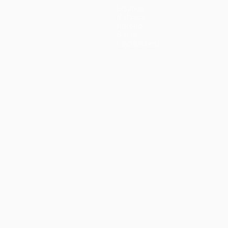
Equipas
Notícias
História
Sobre
Loja (clubes)
iano
Português