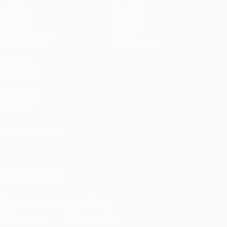
Jogos
Equipas
UEFA.tv
Notícias
Sorteios
História
Passatempos
Sobre
Estatísticas
Loja (clubes)
VISITE
TAMBÉM
UEFA.com
Fundação
UEFA
MUDAR IDIOMA
Português
English
Français
Deutsch
Русский
Español
Italiano
Português
SIGA-NOS EM
Descarregue a app oficial