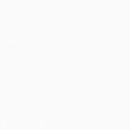
Jogos
Equipas
UEFA.tv
Notícias
Sorteios
História
Passatempos
Sobre
Estatísticas
Loja (clubes)
VISITE
TAMBÉM
UEFA.com
Fundação
UEFA
MUDAR IDIOMA
Português
English
Français
Deutsch
Русский
Español
Italiano
Português
SIGA-NOS EM
Descarregue a app oficial