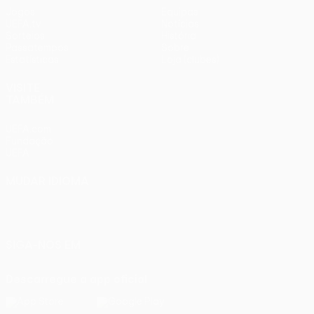
Jogos
Equipas
UEFA.tv
Notícias
Sorteios
História
Passatempos
Sobre
Estatísticas
Loja (clubes)
VISITE
TAMBÉM
UEFA.com
Fundação
UEFA
MUDAR IDIOMA
Português
English
Français
Deutsch
Русский
Español
Italiano
Português
SIGA-NOS EM
Descarregue a app oficial