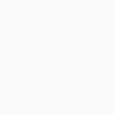
Equipas
Notícias
História
Sobre
Loja (clubes)
iano
Português