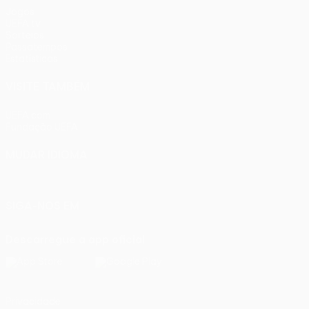
Jogos
UEFA.tv
Sorteios
Passatempos
Estatísticas
VISITE TAMBÉM
UEFA.com
Fundação UEFA
MUDAR IDIOMA
Português
English
Français
Deutsch
Русский
Español
Ital
SIGA-NOS EM
Descarregue a app oficial
Privacidade