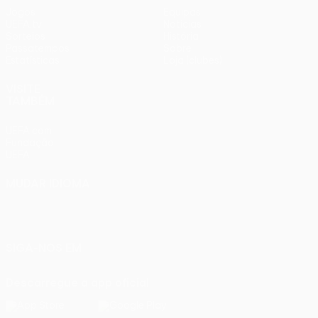
Jogos
Equipas
UEFA.tv
Notícias
Sorteios
História
Passatempos
Sobre
Estatísticas
Loja (clubes)
VISITE
TAMBÉM
UEFA.com
Fundação
UEFA
MUDAR IDIOMA
Português
English
Français
Deutsch
Русский
Español
Italiano
Português
SIGA-NOS EM
Descarregue a app oficial