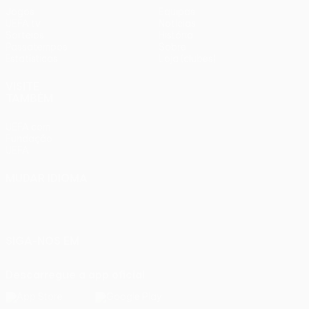
Jogos
Equipas
UEFA.tv
Notícias
Sorteios
História
Passatempos
Sobre
Estatísticas
Loja (clubes)
VISITE
TAMBÉM
UEFA.com
Fundação
UEFA
MUDAR IDIOMA
Português
English
Français
Deutsch
Русский
Español
Italiano
Português
SIGA-NOS EM
Descarregue a app oficial