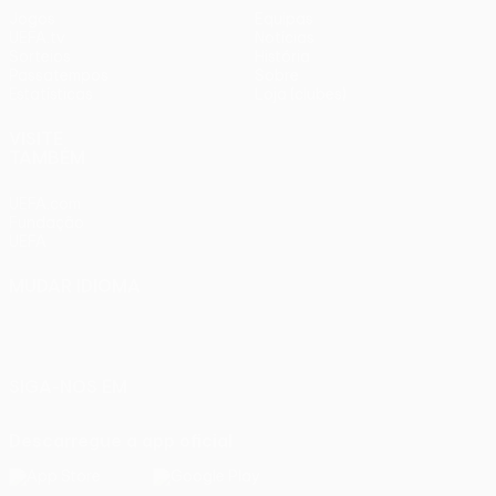
Jogos
Equipas
UEFA.tv
Notícias
Sorteios
História
Passatempos
Sobre
Estatísticas
Loja (clubes)
VISITE
TAMBÉM
UEFA.com
Fundação
UEFA
MUDAR IDIOMA
Português
English
Français
Deutsch
Русский
Español
Italiano
Português
SIGA-NOS EM
Descarregue a app oficial