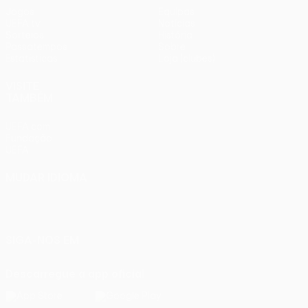
Jogos
Equipas
UEFA.tv
Notícias
Sorteios
História
Passatempos
Sobre
Estatísticas
Loja (clubes)
VISITE
TAMBÉM
UEFA.com
Fundação
UEFA
MUDAR IDIOMA
Português
English
Français
Deutsch
Русский
Español
Italiano
Português
SIGA-NOS EM
Descarregue a app oficial