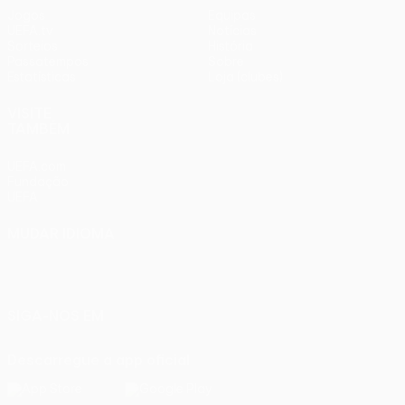
Jogos
Equipas
UEFA.tv
Notícias
Sorteios
História
Passatempos
Sobre
Estatísticas
Loja (clubes)
VISITE
TAMBÉM
UEFA.com
Fundação
UEFA
MUDAR IDIOMA
Português
English
Français
Deutsch
Русский
Español
Italiano
Português
SIGA-NOS EM
Descarregue a app oficial