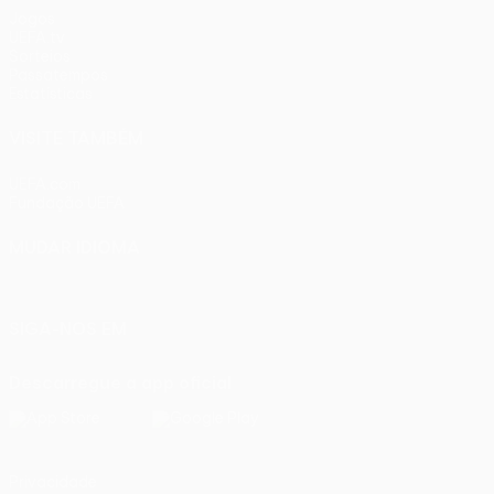
Jogos
UEFA.tv
Sorteios
Passatempos
Estatísticas
VISITE TAMBÉM
UEFA.com
Fundação UEFA
MUDAR IDIOMA
Português
English
Français
Deutsch
Русский
Español
Ital
SIGA-NOS EM
Descarregue a app oficial
Privacidade