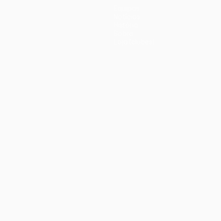
Equipas
Notícias
História
Sobre
Loja (clubes)
iano
Português