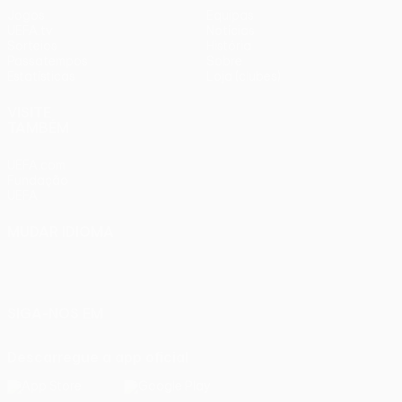
Jogos
Equipas
UEFA.tv
Notícias
Sorteios
História
Passatempos
Sobre
Estatísticas
Loja (clubes)
VISITE
TAMBÉM
UEFA.com
Fundação
UEFA
MUDAR IDIOMA
Português
English
Français
Deutsch
Русский
Español
Italiano
Português
SIGA-NOS EM
Descarregue a app oficial