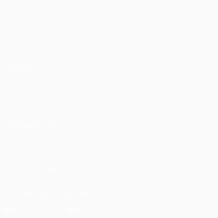
Jogos
Equipas
UEFA.tv
Notícias
Sorteios
História
Passatempos
Sobre
Estatísticas
Loja (clubes)
VISITE
TAMBÉM
UEFA.com
Fundação
UEFA
MUDAR IDIOMA
Português
English
Français
Deutsch
Русский
Español
Italiano
Português
SIGA-NOS EM
Descarregue a app oficial