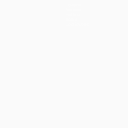
Equipas
Notícias
História
Sobre
Loja (clubes)
iano
Português