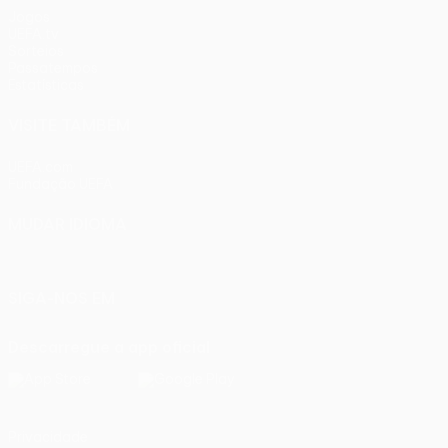
Jogos
UEFA.tv
Sorteios
Passatempos
Estatísticas
VISITE TAMBÉM
UEFA.com
Fundação UEFA
MUDAR IDIOMA
Português
English
Français
Deutsch
Русский
Español
Ital
SIGA-NOS EM
Descarregue a app oficial
Privacidade