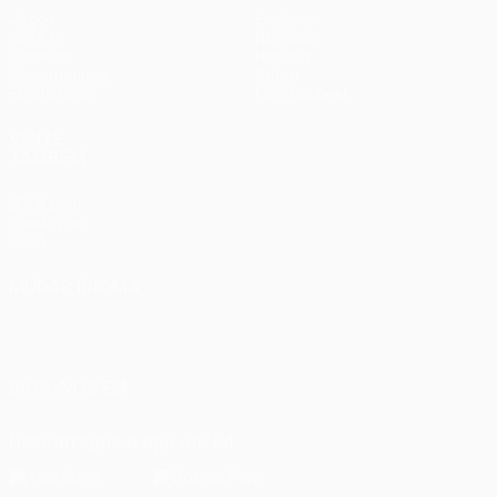
Jogos
Equipas
UEFA.tv
Notícias
Sorteios
História
Passatempos
Sobre
Estatísticas
Loja (clubes)
VISITE
TAMBÉM
UEFA.com
Fundação
UEFA
MUDAR IDIOMA
Português
English
Français
Deutsch
Русский
Español
Italiano
Português
SIGA-NOS EM
Descarregue a app oficial