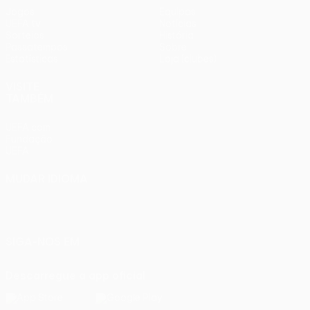
Jogos
Equipas
UEFA.tv
Notícias
Sorteios
História
Passatempos
Sobre
Estatísticas
Loja (clubes)
VISITE
TAMBÉM
UEFA.com
Fundação
UEFA
MUDAR IDIOMA
Português
English
Français
Deutsch
Русский
Español
Italiano
Português
SIGA-NOS EM
Descarregue a app oficial