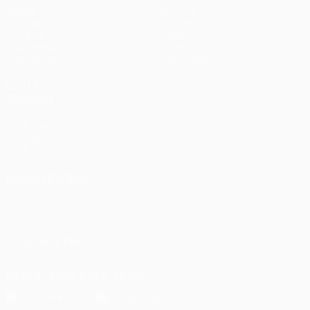
Jogos
Equipas
UEFA.tv
Notícias
Sorteios
História
Passatempos
Sobre
Estatísticas
Loja (clubes)
VISITE
TAMBÉM
UEFA.com
Fundação
UEFA
MUDAR IDIOMA
Português
English
Français
Deutsch
Русский
Español
Italiano
Português
SIGA-NOS EM
Descarregue a app oficial