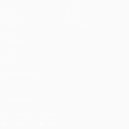
Jogos
Equipas
UEFA.tv
Notícias
Sorteios
História
Passatempos
Sobre
Estatísticas
Loja (clubes)
VISITE
TAMBÉM
UEFA.com
Fundação
UEFA
MUDAR IDIOMA
Português
English
Français
Deutsch
Русский
Español
Italiano
Português
SIGA-NOS EM
Descarregue a app oficial