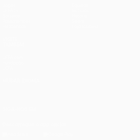
Jogos
Equipas
UEFA.tv
Notícias
Sorteios
História
Passatempos
Sobre
Estatísticas
Loja (clubes)
VISITE
TAMBÉM
UEFA.com
Fundação
UEFA
MUDAR IDIOMA
Português
English
Français
Deutsch
Русский
Español
Italiano
Português
SIGA-NOS EM
Descarregue a app oficial