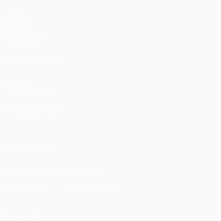
Jogos
UEFA.tv
Sorteios
Passatempos
Estatísticas
VISITE TAMBÉM
UEFA.com
Fundação UEFA
MUDAR IDIOMA
Português
English
Français
Deutsch
Русский
Español
Ital
SIGA-NOS EM
Descarregue a app oficial
Privacidade