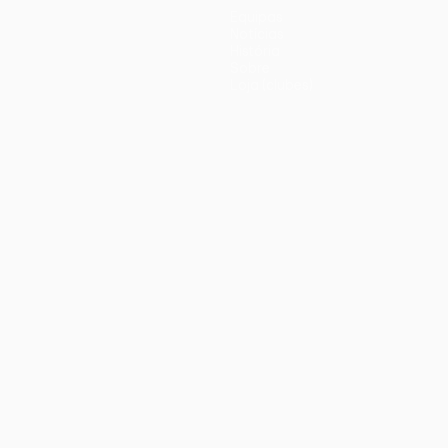
Equipas
Notícias
História
Sobre
Loja (clubes)
iano
Português