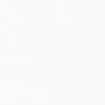
Jogos
Equipas
UEFA.tv
Notícias
Sorteios
História
Passatempos
Sobre
Estatísticas
Loja (clubes)
VISITE
TAMBÉM
UEFA.com
Fundação
UEFA
MUDAR IDIOMA
Português
English
Français
Deutsch
Русский
Español
Italiano
Português
SIGA-NOS EM
Descarregue a app oficial