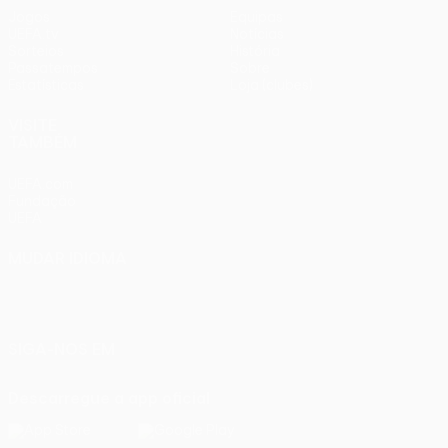
Jogos
Equipas
UEFA.tv
Notícias
Sorteios
História
Passatempos
Sobre
Estatísticas
Loja (clubes)
VISITE
TAMBÉM
UEFA.com
Fundação
UEFA
MUDAR IDIOMA
Português
English
Français
Deutsch
Русский
Español
Italiano
Português
SIGA-NOS EM
Descarregue a app oficial