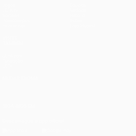
Jogos
Equipas
UEFA.tv
Notícias
Sorteios
História
Passatempos
Sobre
Estatísticas
Loja (clubes)
VISITE
TAMBÉM
UEFA.com
Fundação
UEFA
MUDAR IDIOMA
Português
English
Français
Deutsch
Русский
Español
Italiano
Português
SIGA-NOS EM
Descarregue a app oficial