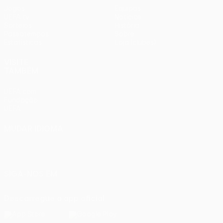
Jogos
Equipas
UEFA.tv
Notícias
Sorteios
História
Passatempos
Sobre
Estatísticas
Loja (clubes)
VISITE
TAMBÉM
UEFA.com
Fundação
UEFA
MUDAR IDIOMA
Português
English
Français
Deutsch
Русский
Español
Italiano
Português
SIGA-NOS EM
Descarregue a app oficial