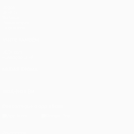
Jogos
UEFA.tv
Sorteios
Passatempos
Estatísticas
VISITE TAMBÉM
UEFA.com
Fundação UEFA
MUDAR IDIOMA
Português
English
Français
Deutsch
Русский
Español
Ital
SIGA-NOS EM
Descarregue a app oficial
Privacidade