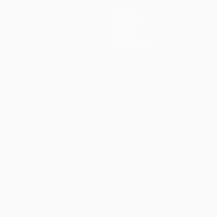
Equipas
Notícias
História
Sobre
Loja (clubes)
iano
Português