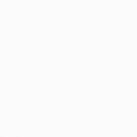
UEFA Europa League
Jogos
Equipas
UEFA.tv
Notícias
Sorteios
História
Passatempos
Sobre
Estatísticas
Loja (clubes)
VISITE
TAMBÉM
UEFA.com
Fundação
UEFA
MUDAR IDIOMA
Português
English
Français
Deutsch
Русский
Español
Italiano
Português