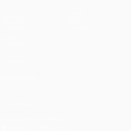
Jogos
Equipas
UEFA.tv
Notícias
Sorteios
História
Passatempos
Sobre
Estatísticas
Loja (clubes)
VISITE
TAMBÉM
UEFA.com
Fundação
UEFA
MUDAR IDIOMA
Português
English
Français
Deutsch
Русский
Español
Italiano
Português
SIGA-NOS EM
Descarregue a app oficial