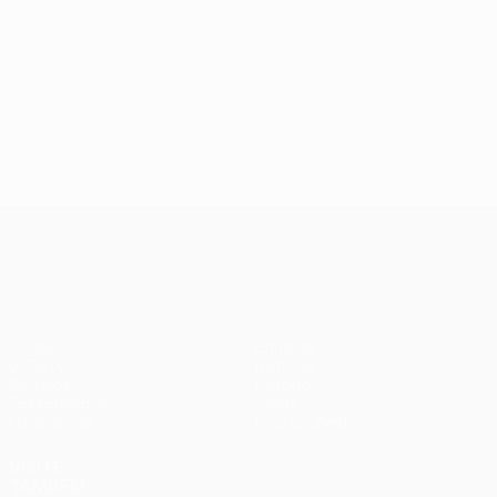
UEFA Europa League
Jogos
Equipas
UEFA.tv
Notícias
Sorteios
História
Passatempos
Sobre
Estatísticas
Loja (clubes)
VISITE
TAMBÉM