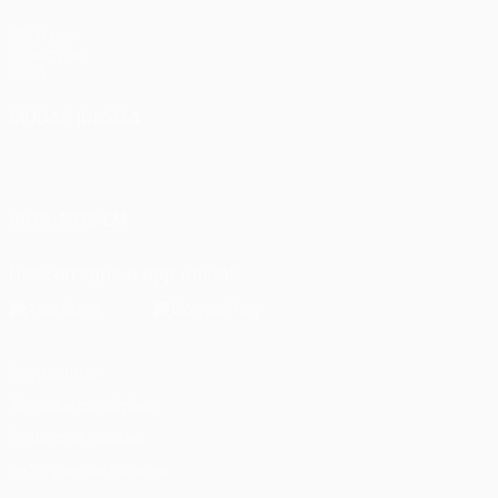
UEFA.com
Fundação
UEFA
MUDAR IDIOMA
Português
English
Français
Deutsch
Русский
Español
Italiano
Português
SIGA-NOS EM
Descarregue a app oficial
Privacidade
Termos e condições
Política de cookies
Definições de cookies