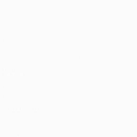
UEFA Europa League
Jogos
Equipas
UEFA.tv
Notícias
Sorteios
História
Passatempos
Sobre
Estatísticas
Loja (clubes)
VISITE
TAMBÉM
UEFA.com
Fundação
UEFA
MUDAR IDIOMA
Português
English
Français
Deutsch
Русский
Español
Italiano
Português